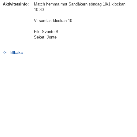
Aktivitetsinfo:
Match hemma mot Sandåkern söndag 19/1 klockan
Dokument
10:30.
Kontakt
Vi samlas klockan 10.
Fik: Svante B
Seket: Jonte
<< Tillbaka