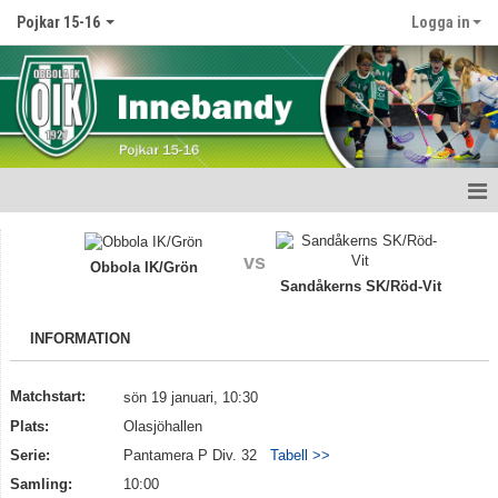
Pojkar 15-16
Logga in
Hem
vs
Obbola IK/Grön
Nyheter
Sandåkerns SK/Röd-Vit
Kalender
INFORMATION
Matcher
Matchstart:
sön 19 januari, 10:30
Truppen
Plats:
Olasjöhallen
Serie:
Pantamera P Div. 32
Tabell >>
Bildgalleri
Samling:
10:00