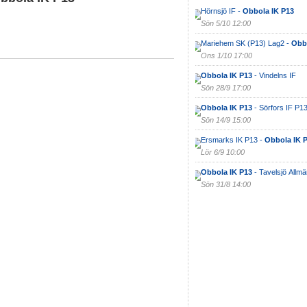
Hörnsjö IF -
Obbola IK P13
Sön 5/10 12:00
Mariehem SK (P13) Lag2 -
Obbo
Ons 1/10 17:00
Obbola IK P13
- Vindelns IF
Sön 28/9 17:00
Obbola IK P13
- Sörfors IF P1
Sön 14/9 15:00
Ersmarks IK P13 -
Obbola IK 
Lör 6/9 10:00
Obbola IK P13
- Tavelsjö Allm
Sön 31/8 14:00