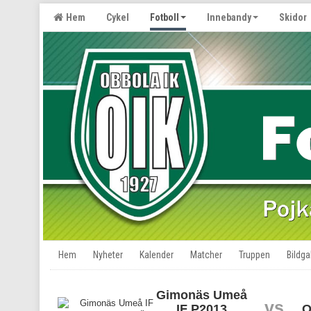
Hem
Cykel
Fotboll
Innebandy
Skidor
Hem
Nyheter
Kalender
Matcher
Truppen
Bildgal
Gimonäs Umeå
vs
IF P2013
O