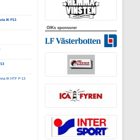
la IK P13
OIKs sponsorer
3
P13
änna IK HTF P-13