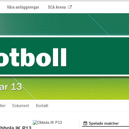
Våra anläggningar
SCA Arena
leri
Dokument
Kontakt
Spelade matcher
bbola IK P13