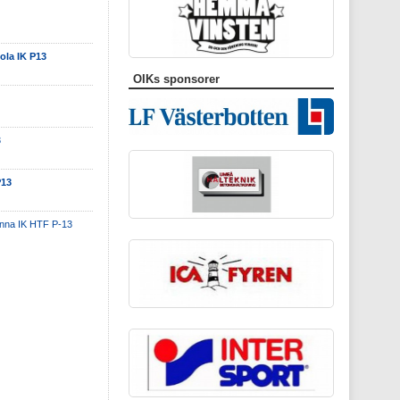
la IK P13
OIKs sponsorer
3
P13
änna IK HTF P-13