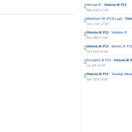
Hörnsjö IF -
Obbola IK P13
Sön 5/10 12:00
Mariehem SK (P13) Lag2 -
Obbo
Ons 1/10 17:00
Obbola IK P13
- Vindelns IF
Sön 28/9 17:00
Obbola IK P13
- Sörfors IF P1
Sön 14/9 15:00
Ersmarks IK P13 -
Obbola IK 
Lör 6/9 10:00
Obbola IK P13
- Tavelsjö Allm
Sön 31/8 14:00