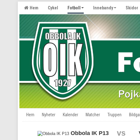
Hem
Cykel
Fotboll
Innebandy
Skidor
Hem
Nyheter
Kalender
Matcher
Truppen
Bildgal
vs
Obbola IK P13