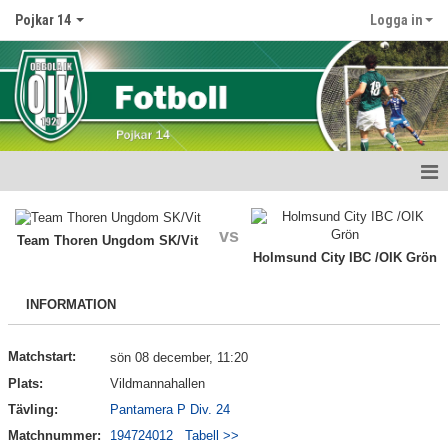
Pojkar 14
Logga in
Hem
vs
Team Thoren Ungdom SK/Vit
Nyheter
Holmsund City IBC /OIK Grön
Kalender
INFORMATION
Matcher
Matchstart:
sön 08 december, 11:20
Truppen
Plats:
Vildmannahallen
Tävling:
Pantamera P Div. 24
Bildgalleri
Matchnummer:
194724012
Tabell >>