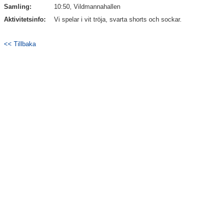
Samling:
10:50, Vildmannahallen
Dokument
Aktivitetsinfo:
Vi spelar i vit tröja, svarta shorts och sockar.
Kontakt
<< Tillbaka