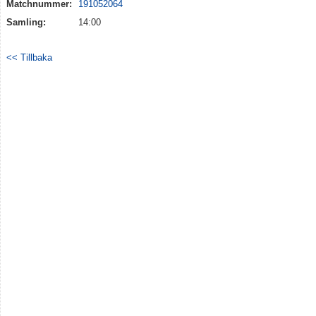
Matchnummer:
191052064
Dokument
Samling:
14:00
Kontakt
<< Tillbaka