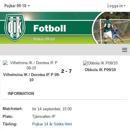
Pojkar 09-10
Logga in
Hem
Obbola IK P09/10
2 - 7
Nyheter
Vilhelmina IK / Dorotea IF P 09-
10
Kalender
INFORMATION
Matcher
Matchstart:
lör 14 september, 15:00
Truppen
Plats:
Tjärnvallen IP
Bildgalleri
Tävling:
Pojkar 14 år Södra höst