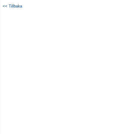
Dokument
<< Tillbaka
Kontakt