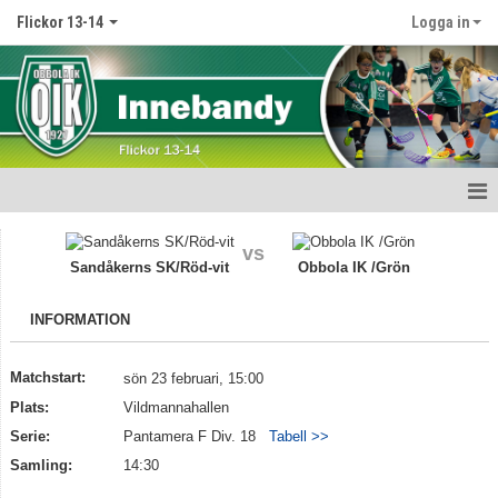
Flickor 13-14
Logga in
Hem
vs
Sandåkerns SK/Röd-vit
Obbola IK /Grön
Nyheter
INFORMATION
Kalender
Matcher
Matchstart:
sön 23 februari, 15:00
Plats:
Vildmannahallen
Truppen
Serie:
Pantamera F Div. 18
Tabell >>
Samling:
14:30
Bildgalleri