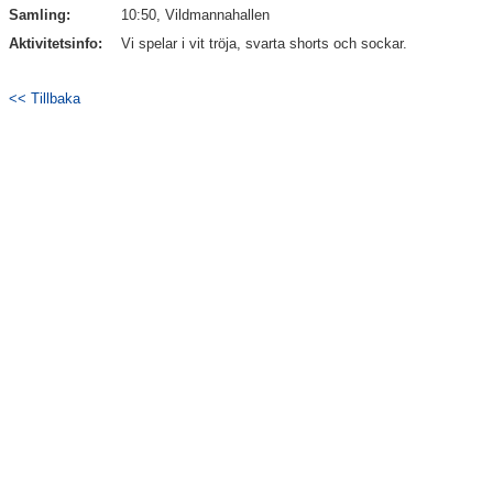
Samling:
10:50, Vildmannahallen
Dokument
Aktivitetsinfo:
Vi spelar i vit tröja, svarta shorts och sockar.
Kontakt
<< Tillbaka