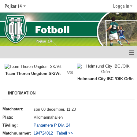
Pojkar 14
Logga in
Hem
vs
Team Thoren Ungdom SK/Vit
Nyheter
Holmsund City IBC /OIK Grön
Kalender
INFORMATION
Matcher
Matchstart:
sön 08 december, 11:20
Truppen
Plats:
Vildmannahallen
Tävling:
Pantamera P Div. 24
Bildgalleri
Matchnummer:
194724012
Tabell >>