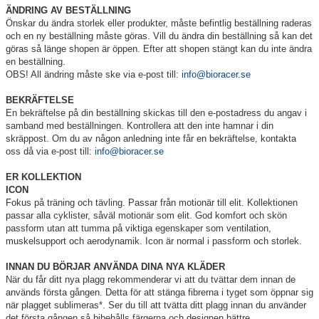
ÄNDRING AV BESTÄLLNING
Önskar du ändra storlek eller produkter, måste befintlig beställning raderas
och en ny beställning måste göras. Vill du ändra din beställning så kan det
göras så länge shopen är öppen. Efter att shopen stängt kan du inte ändra
en beställning.
OBS! All ändring måste ske via e-post till:
info@bioracer.se
BEKRÄFTELSE
En bekräftelse på din beställning skickas till den e-postadress du angav i
samband med beställningen. Kontrollera att den inte hamnar i din
skräppost. Om du av någon anledning inte får en bekräftelse, kontakta
oss då via e-post till:
info@bioracer.se
ER KOLLEKTION
ICON
Fokus på träning och tävling. Passar från motionär till elit. Kollektionen
passar alla cyklister, såväl motionär som elit. God komfort och skön
passform utan att tumma på viktiga egenskaper som ventilation,
muskelsupport och aerodynamik. Icon är normal i passform och storlek.
INNAN DU BÖRJAR ANVÄNDA DINA NYA KLÄDER
När du får ditt nya plagg rekommenderar vi att du tvättar dem innan de
används första gången. Detta för att stänga fibrerna i tyget som öppnar sig
när plagget sublimeras*. Ser du till att tvätta ditt plagg innan du använder
det första gången så bibehålls färgerna och designen bättre.