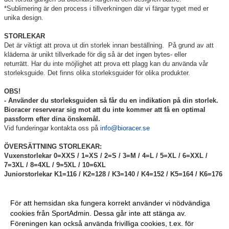
*Sublimering är den process i tillverkningen där vi färgar tyget med er
unika design.
STORLEKAR
Det är viktigt att prova ut din storlek innan beställning. På grund av att
kläderna är unikt tillverkade för dig så är det ingen bytes- eller
returrätt. Har du inte möjlighet att prova ett plagg kan du använda vår
storleksguide. Det finns olika storleksguider för olika produkter.
OBS!
- Använder du storleksguiden så får du en indikation på din storlek.
Bioracer reserverar sig mot att du inte kommer att få en optimal
passform efter dina önskemål.
Vid funderingar kontakta oss på
info@bioracer.se
ÖVERSÄTTNING STORLEKAR:
Vuxenstorlekar 0=XXS / 1=XS / 2=S / 3=M / 4=L / 5=XL / 6=XXL /
7=3XL / 8=4XL / 9=5XL / 10=6XL
Juniorstorlekar K1=116 / K2=128 / K3=140 / K4=152 / K5=164 / K6=176
Vid eventuella oklarheter, tveka inte att kontakta oss på tel. 0223-
23230 eller via e-post till:
info@bioracer.se
För att hemsidan ska fungera korrekt använder vi nödvändiga
cookies från SportAdmin. Dessa går inte att stänga av.
Föreningen kan också använda frivilliga cookies, t.ex. för