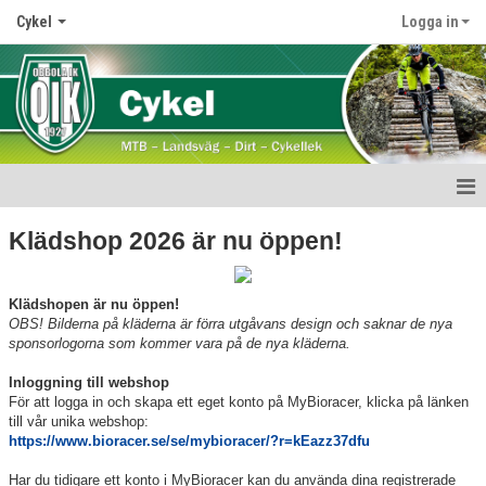
Cykel
Logga in
Start
Klädshop 2026 är nu öppen!
Nyheter
Klädshopen är nu öppen!
Medlemskap
OBS! Bilderna på kläderna är förra utgåvans design och saknar de nya
sponsorlogorna som kommer vara på de nya kläderna.
Verksamhet
Inloggning till webshop
För att logga in och skapa ett eget konto på MyBioracer, klicka på länken
Obbola Challenge
till vår unika webshop:
https://www.bioracer.se/se/mybioracer/?r=kEazz37dfu
Kläder
Har du tidigare ett konto i MyBioracer kan du använda dina registrerade