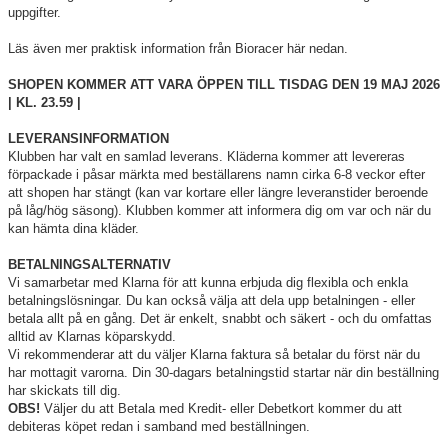
uppgifter.
Klädshop
Läs även mer praktisk information från Bioracer här nedan.
Klädlager
SHOPEN KOMMER ATT VARA ÖPPEN TILL TISDAG DEN 19 MAJ 2026
| KL. 23.59 |
Policy - klubbdress
LEVERANSINFORMATION
Kalender
Klubben har valt en samlad leverans. Kläderna kommer att levereras
förpackade i påsar märkta med beställarens namn cirka 6-8 veckor efter
att shopen har stängt (kan var kortare eller längre leveranstider beroende
Bildgalleri
på låg/hög säsong). Klubben kommer att informera dig om var och när du
kan hämta dina kläder.
Dokument
BETALNINGSALTERNATIV
Kontakt
Vi samarbetar med Klarna för att kunna erbjuda dig flexibla och enkla
betalningslösningar. Du kan också välja att dela upp betalningen - eller
betala allt på en gång. Det är enkelt, snabbt och säkert - och du omfattas
alltid av Klarnas köparskydd.
Vi rekommenderar att du väljer Klarna faktura så betalar du först när du
har mottagit varorna. Din 30-dagars betalningstid startar när din beställning
har skickats till dig.
OBS!
Väljer du att Betala med Kredit- eller Debetkort kommer du att
debiteras köpet redan i samband med beställningen.