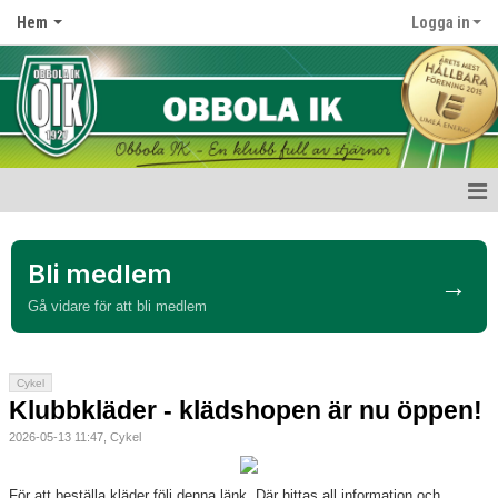
Hem
Logga in
Start
Bli medlem
Nyheter
→
Gå vidare för att bli medlem
Om klubben
Kontakt
Cykel
Klubbkläder - klädshopen är nu öppen!
Kalender
2026-05-13 11:47, Cykel
Dokument
För att beställa kläder följ denna länk. Där hittas all information och