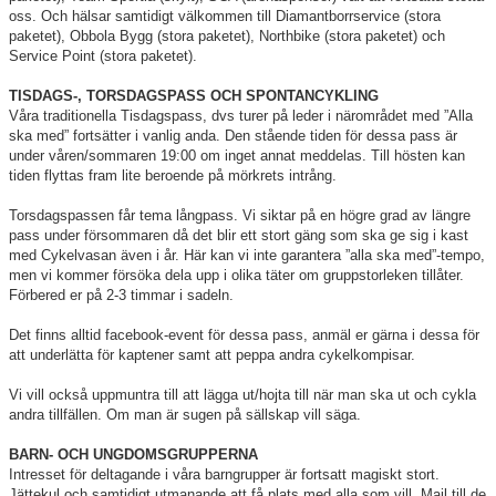
oss. Och hälsar samtidigt välkommen till Diamantborrservice (stora
paketet), Obbola Bygg (stora paketet), Northbike (stora paketet) och
Service Point (stora paketet).
TISDAGS-, TORSDAGSPASS OCH SPONTANCYKLING
Våra traditionella Tisdagspass, dvs turer på leder i närområdet med ”Alla
ska med” fortsätter i vanlig anda. Den stående tiden för dessa pass är
under våren/sommaren 19:00 om inget annat meddelas. Till hösten kan
tiden flyttas fram lite beroende på mörkrets intrång.
Torsdagspassen får tema långpass. Vi siktar på en högre grad av längre
pass under försommaren då det blir ett stort gäng som ska ge sig i kast
med Cykelvasan även i år. Här kan vi inte garantera ”alla ska med”-tempo,
men vi kommer försöka dela upp i olika täter om gruppstorleken tillåter.
Förbered er på 2-3 timmar i sadeln.
Det finns alltid facebook-event för dessa pass, anmäl er gärna i dessa för
att underlätta för kaptener samt att peppa andra cykelkompisar.
Vi vill också uppmuntra till att lägga ut/hojta till när man ska ut och cykla
andra tillfällen. Om man är sugen på sällskap vill säga.
BARN- OCH UNGDOMSGRUPPERNA
Intresset för deltagande i våra barngrupper är fortsatt magiskt stort.
Jättekul och samtidigt utmanande att få plats med alla som vill. Mail till de