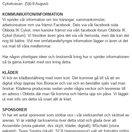
Cykelvasan: (5)6-9 Augusti
KOMMUNIKATION/INFORMATION
Vi sprider vår information om tex träningar, sammankomster,
arbetsinsatser mm via främst Facebook. Dels via vår facebook-sida
Obbola IK Cykel, men kanske främst via vårt facebook-forum Obbola IK
Cykel (forum). Vi försöker även göra det via vår hemsida, men där kan det
nog bli bättre. Vid mer omfattande/tyngre information lägger vi även ut det
via mail till våra medlemmar.
Har någon ytterligare ideer och önskemål kring hur vi sprider informationen
så ta gärna kontakt med oss kring detta.
KLÄDER
Vi kör en klädbeställning med inom kort. Det kommer gå till så att en
digital shop öppnas hos Bioracer och var och en beställer själv vad man
önskar. Kläderna produceras sedan under några veckor och levereras till
en adress i Obbola där man får komma och hämta upp sin påse. Vi lägger
ut mer info om detta så snart allt är klart.
SPONSORER
Vi har ett antal sponsorer som stöttar oss i vår verksamhet och skötsel av
arenan. Vi är väldigt tacksamma över detta stöd och glada över att
Assemblin (stora paketet, dvs skylt, kläder, digitalt), MSchakt (stora
paketet), Team Sportia (skylt), SCA (arenasponsor) valt att fortsätta stötta