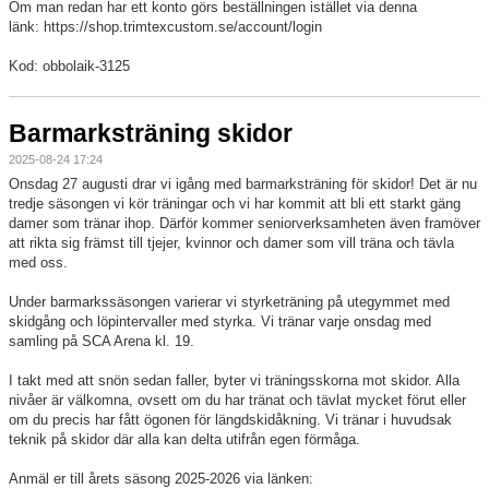
Om man redan har ett konto görs beställningen istället via denna
länk: https://shop.trimtexcustom.se/account/login
Kod: obbolaik-3125
Barmarksträning skidor
2025-08-24 17:24
Onsdag 27 augusti drar vi igång med barmarksträning för skidor! Det är nu
tredje säsongen vi kör träningar och vi har kommit att bli ett starkt gäng
damer som tränar ihop. Därför kommer seniorverksamheten även framöver
att rikta sig främst till tjejer, kvinnor och damer som vill träna och tävla
med oss.
Under barmarkssäsongen varierar vi styrketräning på utegymmet med
skidgång och löpintervaller med styrka. Vi tränar varje onsdag med
samling på SCA Arena kl. 19.
I takt med att snön sedan faller, byter vi träningsskorna mot skidor. Alla
nivåer är välkomna, ovsett om du har tränat och tävlat mycket förut eller
om du precis har fått ögonen för längdskidåkning. Vi tränar i huvudsak
teknik på skidor där alla kan delta utifrån egen förmåga.
Anmäl er till årets säsong 2025-2026 via länken: