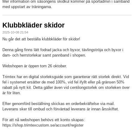
Mer information om säsongens skidkul kommer på sportadmin i samband
med uppstart av träningarna.
Klubbkläder skidor
2025-10-08 21:54
Nu går det att beställa klubbkläder för skidor!
Denna gång finns lätt fodrad jacka och byxor, tävlingströja och byxor i
dam- och herrstorlekar samt pannband i shopen.
Webshopen är öppen tom 26 oktober.
Trimtex har en digital storleksguide som garanterar rätt storlek direkt. Vid
fel i systemet ersätter de med 100%, vid fel ifyllt eller på gränsen 50%
rabatt på nytt kit. Detta gäller även vid centilongstorlek om storleken över
är för liten.
Efter genomförd beställning skickas en orderbekräftelse via mail.
Leverans sker till ombud och förväntad leverans är innan årsskiftet.
För att nå webshopen behövs ett konto skapas:
https://shop.trimtexcustom.se/account/register