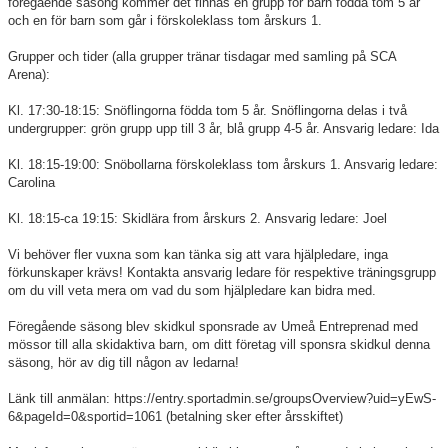
föregående säsong kommer det finnas en grupp för barn födda tom 5 år
och en för barn som går i förskoleklass tom årskurs 1.
Grupper och tider (alla grupper tränar tisdagar med samling på SCA
Arena):
Kl. 17:30-18:15: Snöflingorna födda tom 5 år. Snöflingorna delas i två
undergrupper: grön grupp upp till 3 år, blå grupp 4-5 år. Ansvarig ledare: Ida
Kl. 18:15-19:00: Snöbollarna förskoleklass tom årskurs 1. Ansvarig ledare:
Carolina
Kl. 18:15-ca 19:15: Skidlära from årskurs 2. Ansvarig ledare: Joel
Vi behöver fler vuxna som kan tänka sig att vara hjälpledare, inga
förkunskaper krävs! Kontakta ansvarig ledare för respektive träningsgrupp
om du vill veta mera om vad du som hjälpledare kan bidra med.
Föregående säsong blev skidkul sponsrade av Umeå Entreprenad med
mössor till alla skidaktiva barn, om ditt företag vill sponsra skidkul denna
säsong, hör av dig till någon av ledarna!
Länk till anmälan: https://entry.sportadmin.se/groupsOverview?uid=yEwS-
6&pageId=0&sportid=1061 (betalning sker efter årsskiftet)