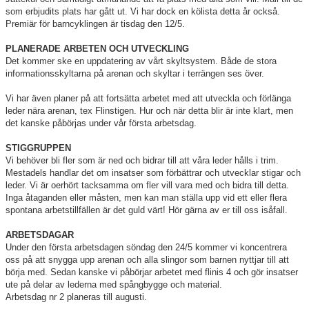
som erbjudits plats har gått ut. Vi har dock en kölista detta år också.
Premiär för barncyklingen är tisdag den 12/5.
PLANERADE ARBETEN OCH UTVECKLING
Det kommer ske en uppdatering av vårt skyltsystem. Både de stora
informationsskyltarna på arenan och skyltar i terrängen ses över.
Vi har även planer på att fortsätta arbetet med att utveckla och förlänga
leder nära arenan, tex Flinstigen. Hur och när detta blir är inte klart, men
det kanske påbörjas under vår första arbetsdag.
STIGGRUPPEN
Vi behöver bli fler som är ned och bidrar till att våra leder hålls i trim.
Mestadels handlar det om insatser som förbättrar och utvecklar stigar och
leder. Vi är oerhört tacksamma om fler vill vara med och bidra till detta.
Inga åtaganden eller måsten, men kan man ställa upp vid ett eller flera
spontana arbetstillfällen är det guld värt! Hör gärna av er till oss isåfall.
ARBETSDAGAR
Under den första arbetsdagen söndag den 24/5 kommer vi koncentrera
oss på att snygga upp arenan och alla slingor som barnen nyttjar till att
börja med. Sedan kanske vi påbörjar arbetet med flinis 4 och gör insatser
ute på delar av lederna med spångbygge och material.
Arbetsdag nr 2 planeras till augusti.