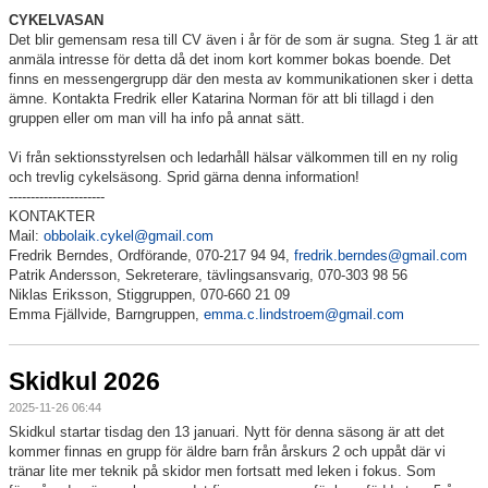
CYKELVASAN
Det blir gemensam resa till CV även i år för de som är sugna. Steg 1 är att
anmäla intresse för detta då det inom kort kommer bokas boende. Det
finns en messengergrupp där den mesta av kommunikationen sker i detta
ämne. Kontakta Fredrik eller Katarina Norman för att bli tillagd i den
gruppen eller om man vill ha info på annat sätt.
Vi från sektionsstyrelsen och ledarhåll hälsar välkommen till en ny rolig
och trevlig cykelsäsong. Sprid gärna denna information!
----------------------
KONTAKTER
Mail:
obbolaik.cykel@gmail.com
Fredrik Berndes, Ordförande, 070-217 94 94,
fredrik.berndes@gmail.com
Patrik Andersson, Sekreterare, tävlingsansvarig, 070-303 98 56
Niklas Eriksson, Stiggruppen, 070-660 21 09
Emma Fjällvide, Barngruppen,
emma.c.lindstroem@gmail.com
Skidkul 2026
2025-11-26 06:44
Skidkul startar tisdag den 13 januari. Nytt för denna säsong är att det
kommer finnas en grupp för äldre barn från årskurs 2 och uppåt där vi
tränar lite mer teknik på skidor men fortsatt med leken i fokus. Som