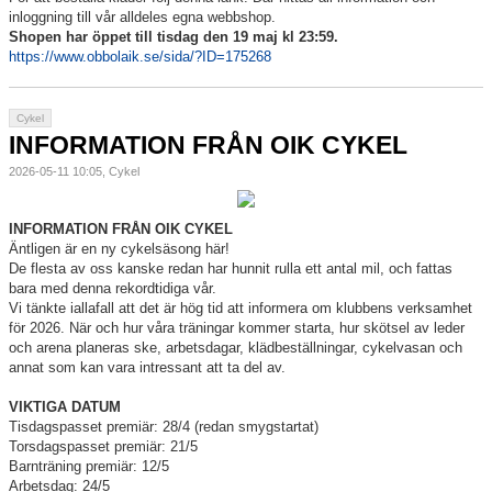
inloggning till vår alldeles egna webbshop.
Våra lag
Shopen har öppet till tisdag den 19 maj kl 23:59.
https://www.obbolaik.se/sida/?ID=175268
Medlemskap
Våra sponsorer
Cykel
INFORMATION FRÅN OIK CYKEL
RF-SISU
2026-05-11 10:05, Cykel
INFORMATION FRÅN OIK CYKEL
Äntligen är en ny cykelsäsong här!
De flesta av oss kanske redan har hunnit rulla ett antal mil, och fattas
bara med denna rekordtidiga vår.
Vi tänkte iallafall att det är hög tid att informera om klubbens verksamhet
för 2026. När och hur våra träningar kommer starta, hur skötsel av leder
och arena planeras ske, arbetsdagar, klädbeställningar, cykelvasan och
annat som kan vara intressant att ta del av.
VIKTIGA DATUM
Tisdagspasset premiär: 28/4 (redan smygstartat)
Torsdagspasset premiär: 21/5
Barnträning premiär: 12/5
Arbetsdag: 24/5