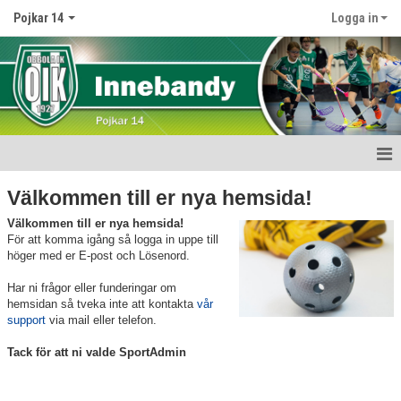
Pojkar 14
Logga in
Hem
Välkommen till er nya hemsida!
Välkommen till er nya hemsida!
Nyheter
För att komma igång så logga in uppe till
höger med er E-post och Lösenord.
Kalender
Har ni frågor eller funderingar om
Matcher
hemsidan så tveka inte att kontakta
vår
support
via mail eller telefon.
Truppen
Tack för att ni valde SportAdmin
Bildgalleri