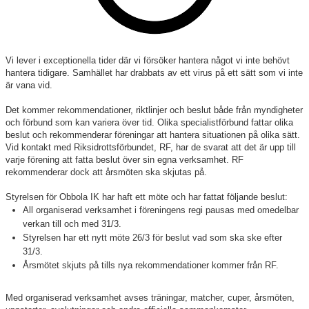
Våra lag
Medlemskap
Vi lever i exceptionella tider där vi försöker hantera något vi inte behövt
Våra sponsorer
hantera tidigare. Samhället har drabbats av ett virus på ett sätt som vi inte
är vana vid.
RF-SISU
Det kommer rekommendationer, riktlinjer och beslut både från myndigheter
och förbund som kan variera över tid. Olika specialistförbund fattar olika
beslut och rekommenderar föreningar att hantera situationen på olika sätt.
Vid kontakt med Riksidrottsförbundet, RF, har de svarat att det är upp till
varje förening att fatta beslut över sin egna verksamhet. RF
rekommenderar dock att årsmöten ska skjutas på.
Styrelsen för Obbola IK har haft ett möte och har fattat följande beslut:
All organiserad verksamhet i föreningens regi pausas med omedelbar
verkan till och med 31/3.
Styrelsen har ett nytt möte 26/3 för beslut vad som ska ske efter
31/3.
Årsmötet skjuts på tills nya rekommendationer kommer från RF.
Med organiserad verksamhet avses träningar, matcher, cuper, årsmöten,