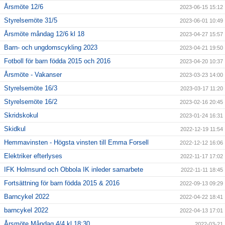
Årsmöte 12/6
2023-06-15 15:12
Styrelsemöte 31/5
2023-06-01 10:49
Årsmöte måndag 12/6 kl 18
2023-04-27 15:57
Barn- och ungdomscykling 2023
2023-04-21 19:50
Fotboll för barn födda 2015 och 2016
2023-04-20 10:37
Årsmöte - Vakanser
2023-03-23 14:00
Styrelsemöte 16/3
2023-03-17 11:20
Styrelsemöte 16/2
2023-02-16 20:45
Skridskokul
2023-01-24 16:31
Skidkul
2022-12-19 11:54
Hemmavinsten - Högsta vinsten till Emma Forsell
2022-12-12 16:06
Elektriker efterlyses
2022-11-17 17:02
IFK Holmsund och Obbola IK inleder samarbete
2022-11-11 18:45
Fortsättning för barn födda 2015 & 2016
2022-09-13 09:29
Barncykel 2022
2022-04-22 18:41
barncykel 2022
2022-04-13 17:01
Årsmöte Måndag 4/4 kl 18:30
2022-03-21