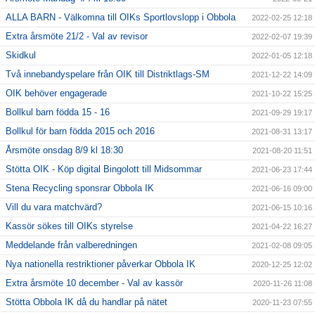
ALLA BARN - Välkomna till OIKs Sportlovslopp i Obbola
2022-02-25 12:18
Extra årsmöte 21/2 - Val av revisor
2022-02-07 19:39
Skidkul
2022-01-05 12:18
Två innebandyspelare från OIK till Distriktlags-SM
2021-12-22 14:09
OIK behöver engagerade
2021-10-22 15:25
Bollkul barn födda 15 - 16
2021-09-29 19:17
Bollkul för barn födda 2015 och 2016
2021-08-31 13:17
Årsmöte onsdag 8/9 kl 18:30
2021-08-20 11:51
Stötta OIK - Köp digital Bingolott till Midsommar
2021-06-23 17:44
Stena Recycling sponsrar Obbola IK
2021-06-16 09:00
Vill du vara matchvärd?
2021-06-15 10:16
Kassör sökes till OIKs styrelse
2021-04-22 16:27
Meddelande från valberedningen
2021-02-08 09:05
Nya nationella restriktioner påverkar Obbola IK
2020-12-25 12:02
Extra årsmöte 10 december - Val av kassör
2020-11-26 11:08
Stötta Obbola IK då du handlar på nätet
2020-11-23 07:55