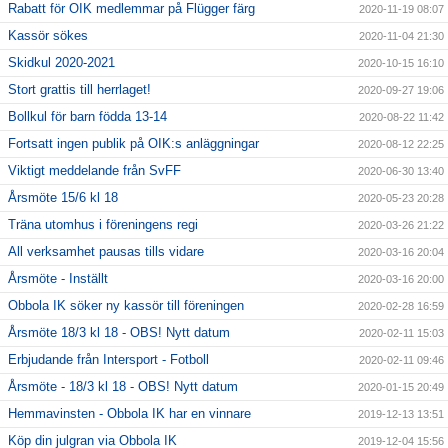
Rabatt för OIK medlemmar på Flügger färg
2020-11-19 08:07
Kassör sökes
2020-11-04 21:30
Skidkul 2020-2021
2020-10-15 16:10
Stort grattis till herrlaget!
2020-09-27 19:06
Bollkul för barn födda 13-14
2020-08-22 11:42
Fortsatt ingen publik på OIK:s anläggningar
2020-08-12 22:25
Viktigt meddelande från SvFF
2020-06-30 13:40
Årsmöte 15/6 kl 18
2020-05-23 20:28
Träna utomhus i föreningens regi
2020-03-26 21:22
All verksamhet pausas tills vidare
2020-03-16 20:04
Årsmöte - Inställt
2020-03-16 20:00
Obbola IK söker ny kassör till föreningen
2020-02-28 16:59
Årsmöte 18/3 kl 18 - OBS! Nytt datum
2020-02-11 15:03
Erbjudande från Intersport - Fotboll
2020-02-11 09:46
Årsmöte - 18/3 kl 18 - OBS! Nytt datum
2020-01-15 20:49
Hemmavinsten - Obbola IK har en vinnare
2019-12-13 13:51
Köp din julgran via Obbola IK
2019-12-04 15:56