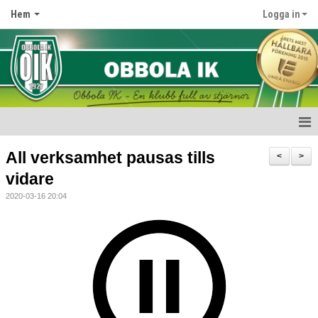
Hem
Logga in
Start
All verksamhet pausas tills
<
>
vidare
Nyheter
2020-03-16 20:04
Om klubben
Kontakt
Kalender
Dokument