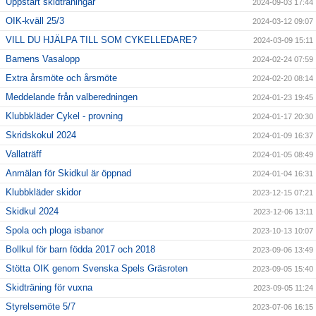
Uppstart skidträningar
2024-09-03 17:44
OIK-kväll 25/3
2024-03-12 09:07
VILL DU HJÄLPA TILL SOM CYKELLEDARE?
2024-03-09 15:11
Barnens Vasalopp
2024-02-24 07:59
Extra årsmöte och årsmöte
2024-02-20 08:14
Meddelande från valberedningen
2024-01-23 19:45
Klubbkläder Cykel - provning
2024-01-17 20:30
Skridskokul 2024
2024-01-09 16:37
Vallaträff
2024-01-05 08:49
Anmälan för Skidkul är öppnad
2024-01-04 16:31
Klubbkläder skidor
2023-12-15 07:21
Skidkul 2024
2023-12-06 13:11
Spola och ploga isbanor
2023-10-13 10:07
Bollkul för barn födda 2017 och 2018
2023-09-06 13:49
Stötta OIK genom Svenska Spels Gräsroten
2023-09-05 15:40
Skidträning för vuxna
2023-09-05 11:24
Styrelsemöte 5/7
2023-07-06 16:15