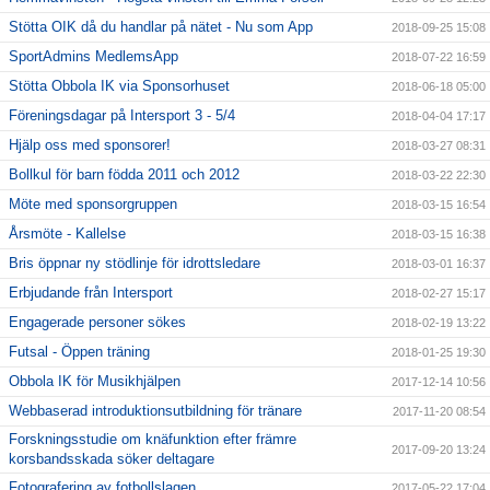
Stötta OIK då du handlar på nätet - Nu som App
2018-09-25 15:08
SportAdmins MedlemsApp
2018-07-22 16:59
Stötta Obbola IK via Sponsorhuset
2018-06-18 05:00
Föreningsdagar på Intersport 3 - 5/4
2018-04-04 17:17
Hjälp oss med sponsorer!
2018-03-27 08:31
Bollkul för barn födda 2011 och 2012
2018-03-22 22:30
Möte med sponsorgruppen
2018-03-15 16:54
Årsmöte - Kallelse
2018-03-15 16:38
Bris öppnar ny stödlinje för idrottsledare
2018-03-01 16:37
Erbjudande från Intersport
2018-02-27 15:17
Engagerade personer sökes
2018-02-19 13:22
Futsal - Öppen träning
2018-01-25 19:30
Obbola IK för Musikhjälpen
2017-12-14 10:56
Webbaserad introduktionsutbildning för tränare
2017-11-20 08:54
Forskningsstudie om knäfunktion efter främre
2017-09-20 13:24
korsbandsskada söker deltagare
Fotografering av fotbollslagen
2017-05-22 17:04