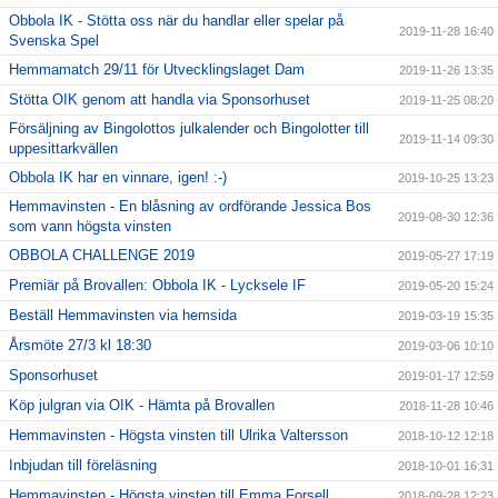
Obbola IK - Stötta oss när du handlar eller spelar på
2019-11-28 16:40
Svenska Spel
Hemmamatch 29/11 för Utvecklingslaget Dam
2019-11-26 13:35
Stötta OIK genom att handla via Sponsorhuset
2019-11-25 08:20
Försäljning av Bingolottos julkalender och Bingolotter till
2019-11-14 09:30
uppesittarkvällen
Obbola IK har en vinnare, igen! :-)
2019-10-25 13:23
Hemmavinsten - En blåsning av ordförande Jessica Bos
2019-08-30 12:36
som vann högsta vinsten
OBBOLA CHALLENGE 2019
2019-05-27 17:19
Premiär på Brovallen: Obbola IK - Lycksele IF
2019-05-20 15:24
Beställ Hemmavinsten via hemsida
2019-03-19 15:35
Årsmöte 27/3 kl 18:30
2019-03-06 10:10
Sponsorhuset
2019-01-17 12:59
Köp julgran via OIK - Hämta på Brovallen
2018-11-28 10:46
Hemmavinsten - Högsta vinsten till Ulrika Valtersson
2018-10-12 12:18
Inbjudan till föreläsning
2018-10-01 16:31
Hemmavinsten - Högsta vinsten till Emma Forsell
2018-09-28 12:23