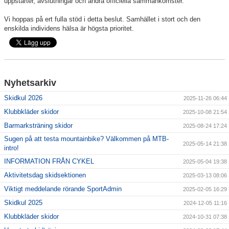
uppstarter, avslutningar och andra officiella sammankomster.
Vi hoppas på ert fulla stöd i detta beslut. Samhället i stort och den
enskilda individens hälsa är högsta prioritet.
Nyhetsarkiv
Skidkul 2026
2025-11-26 06:44
Klubbkläder skidor
2025-10-08 21:54
Barmarksträning skidor
2025-08-24 17:24
Sugen på att testa mountainbike? Välkommen på MTB-
2025-05-14 21:38
intro!
INFORMATION FRÅN CYKEL
2025-05-04 19:38
Aktivitetsdag skidsektionen
2025-03-13 08:06
Viktigt meddelande rörande SportAdmin
2025-02-05 16:29
Skidkul 2025
2024-12-05 11:16
Klubbkläder skidor
2024-10-31 07:38