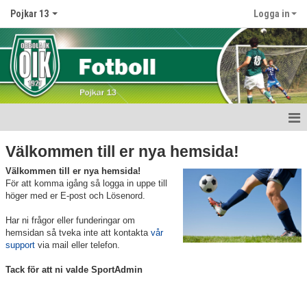
Pojkar 13
Logga in
Hem
Välkommen till er nya hemsida!
Välkommen till er nya hemsida!
Nyheter
För att komma igång så logga in uppe till
höger med er E-post och Lösenord.
Kalender
Har ni frågor eller funderingar om
Matcher
hemsidan så tveka inte att kontakta
vår
support
via mail eller telefon.
Truppen
Tack för att ni valde SportAdmin
Bildgalleri