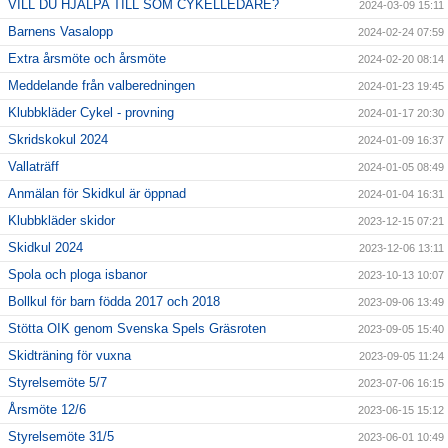
VILL DU HJÄLPA TILL SOM CYKELLEDARE?
2024-03-09 15:11
Barnens Vasalopp
2024-02-24 07:59
Extra årsmöte och årsmöte
2024-02-20 08:14
Meddelande från valberedningen
2024-01-23 19:45
Klubbkläder Cykel - provning
2024-01-17 20:30
Skridskokul 2024
2024-01-09 16:37
Vallaträff
2024-01-05 08:49
Anmälan för Skidkul är öppnad
2024-01-04 16:31
Klubbkläder skidor
2023-12-15 07:21
Skidkul 2024
2023-12-06 13:11
Spola och ploga isbanor
2023-10-13 10:07
Bollkul för barn födda 2017 och 2018
2023-09-06 13:49
Stötta OIK genom Svenska Spels Gräsroten
2023-09-05 15:40
Skidträning för vuxna
2023-09-05 11:24
Styrelsemöte 5/7
2023-07-06 16:15
Årsmöte 12/6
2023-06-15 15:12
Styrelsemöte 31/5
2023-06-01 10:49