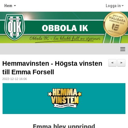
Hem
Logga in
Start
Hemmavinsten - Högsta vinsten
<
>
till Emma Forsell
Nyheter
2022-12-12 16:06
Om klubben
Kontakt
Kalender
Dokument