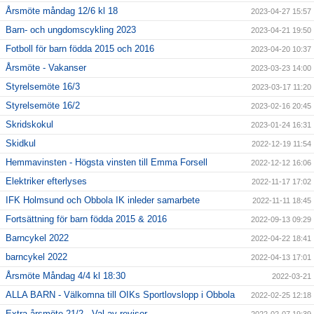
Årsmöte måndag 12/6 kl 18
2023-04-27 15:57
Barn- och ungdomscykling 2023
2023-04-21 19:50
Fotboll för barn födda 2015 och 2016
2023-04-20 10:37
Årsmöte - Vakanser
2023-03-23 14:00
Styrelsemöte 16/3
2023-03-17 11:20
Styrelsemöte 16/2
2023-02-16 20:45
Skridskokul
2023-01-24 16:31
Skidkul
2022-12-19 11:54
Hemmavinsten - Högsta vinsten till Emma Forsell
2022-12-12 16:06
Elektriker efterlyses
2022-11-17 17:02
IFK Holmsund och Obbola IK inleder samarbete
2022-11-11 18:45
Fortsättning för barn födda 2015 & 2016
2022-09-13 09:29
Barncykel 2022
2022-04-22 18:41
barncykel 2022
2022-04-13 17:01
Årsmöte Måndag 4/4 kl 18:30
2022-03-21
ALLA BARN - Välkomna till OIKs Sportlovslopp i Obbola
2022-02-25 12:18
Extra årsmöte 21/2 - Val av revisor