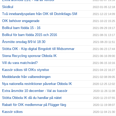
2022-02-07 19:39
Skidkul
2022-01-05 12:18
Två innebandyspelare från OIK till Distriktlags-SM
2021-12-22 14:09
OIK behöver engagerade
2021-10-22 15:25
Bollkul barn födda 15 - 16
2021-09-29 19:17
Bollkul för barn födda 2015 och 2016
2021-08-31 13:17
Årsmöte onsdag 8/9 kl 18:30
2021-08-20 11:51
Stötta OIK - Köp digital Bingolott till Midsommar
2021-06-23 17:44
Stena Recycling sponsrar Obbola IK
2021-06-16 09:00
Vill du vara matchvärd?
2021-06-15 10:16
Kassör sökes till OIKs styrelse
2021-04-22 16:27
Meddelande från valberedningen
2021-02-08 09:05
Nya nationella restriktioner påverkar Obbola IK
2020-12-25 12:02
Extra årsmöte 10 december - Val av kassör
2020-11-26 11:08
Stötta Obbola IK då du handlar på nätet
2020-11-23 07:55
Rabatt för OIK medlemmar på Flügger färg
2020-11-19 08:07
Kassör sökes
2020-11-04 21:30