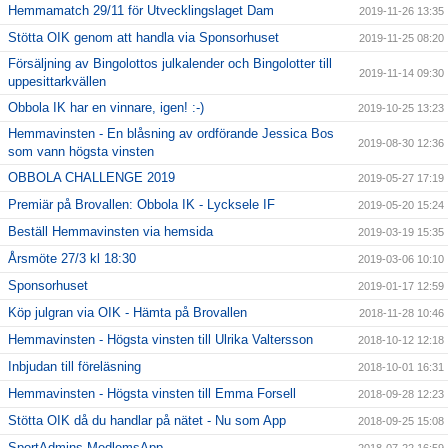
Hemmamatch 29/11 för Utvecklingslaget Dam
2019-11-26 13:35
Stötta OIK genom att handla via Sponsorhuset
2019-11-25 08:20
Försäljning av Bingolottos julkalender och Bingolotter till
2019-11-14 09:30
uppesittarkvällen
Obbola IK har en vinnare, igen! :-)
2019-10-25 13:23
Hemmavinsten - En blåsning av ordförande Jessica Bos
2019-08-30 12:36
som vann högsta vinsten
OBBOLA CHALLENGE 2019
2019-05-27 17:19
Premiär på Brovallen: Obbola IK - Lycksele IF
2019-05-20 15:24
Beställ Hemmavinsten via hemsida
2019-03-19 15:35
Årsmöte 27/3 kl 18:30
2019-03-06 10:10
Sponsorhuset
2019-01-17 12:59
Köp julgran via OIK - Hämta på Brovallen
2018-11-28 10:46
Hemmavinsten - Högsta vinsten till Ulrika Valtersson
2018-10-12 12:18
Inbjudan till föreläsning
2018-10-01 16:31
Hemmavinsten - Högsta vinsten till Emma Forsell
2018-09-28 12:23
Stötta OIK då du handlar på nätet - Nu som App
2018-09-25 15:08
SportAdmins MedlemsApp