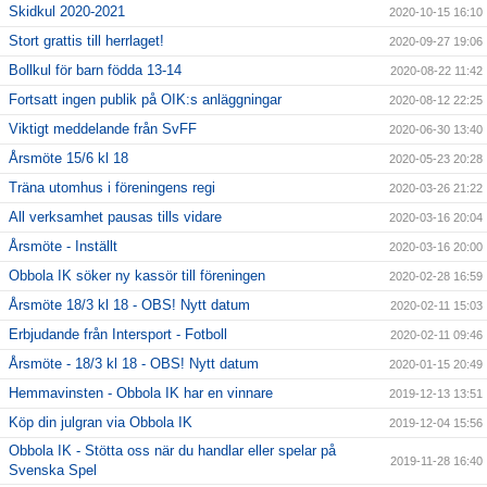
Skidkul 2020-2021
2020-10-15 16:10
Stort grattis till herrlaget!
2020-09-27 19:06
Bollkul för barn födda 13-14
2020-08-22 11:42
Fortsatt ingen publik på OIK:s anläggningar
2020-08-12 22:25
Viktigt meddelande från SvFF
2020-06-30 13:40
Årsmöte 15/6 kl 18
2020-05-23 20:28
Träna utomhus i föreningens regi
2020-03-26 21:22
All verksamhet pausas tills vidare
2020-03-16 20:04
Årsmöte - Inställt
2020-03-16 20:00
Obbola IK söker ny kassör till föreningen
2020-02-28 16:59
Årsmöte 18/3 kl 18 - OBS! Nytt datum
2020-02-11 15:03
Erbjudande från Intersport - Fotboll
2020-02-11 09:46
Årsmöte - 18/3 kl 18 - OBS! Nytt datum
2020-01-15 20:49
Hemmavinsten - Obbola IK har en vinnare
2019-12-13 13:51
Köp din julgran via Obbola IK
2019-12-04 15:56
Obbola IK - Stötta oss när du handlar eller spelar på
2019-11-28 16:40
Svenska Spel