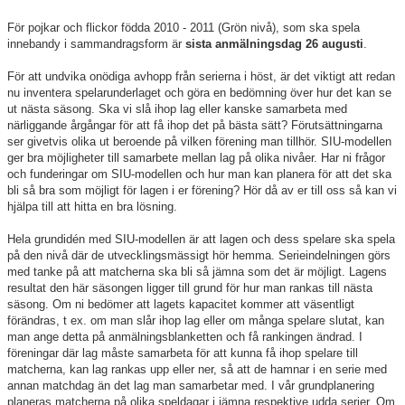
För pojkar och flickor födda 2010 - 2011 (Grön nivå), som ska spela
innebandy i sammandragsform är
sista anmälningsdag 26 augusti
.
För att undvika onödiga avhopp från serierna i höst, är det viktigt att redan
nu inventera spelarunderlaget och göra en bedömning över hur det kan se
ut nästa säsong. Ska vi slå ihop lag eller kanske samarbeta med
närliggande årgångar för att få ihop det på bästa sätt? Förutsättningarna
ser givetvis olika ut beroende på vilken förening man tillhör. SIU-modellen
ger bra möjligheter till samarbete mellan lag på olika nivåer. Har ni frågor
och funderingar om SIU-modellen och hur man kan planera för att det ska
bli så bra som möjligt för lagen i er förening? Hör då av er till oss så kan vi
hjälpa till att hitta en bra lösning.
Hela grundidén med SIU-modellen är att lagen och dess spelare ska spela
på den nivå där de utvecklingsmässigt hör hemma. Serieindelningen görs
med tanke på att matcherna ska bli så jämna som det är möjligt. Lagens
resultat den här säsongen ligger till grund för hur man rankas till nästa
säsong. Om ni bedömer att lagets kapacitet kommer att väsentligt
förändras, t ex. om man slår ihop lag eller om många spelare slutat, kan
man ange detta på anmälningsblanketten och få rankingen ändrad. I
föreningar där lag måste samarbeta för att kunna få ihop spelare till
matcherna, kan lag rankas upp eller ner, så att de hamnar i en serie med
annan matchdag än det lag man samarbetar med. I vår grundplanering
planeras matcherna på olika speldagar i jämna respektive udda serier. Om