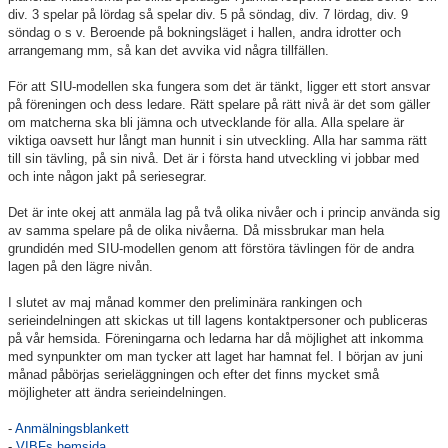
div. 3 spelar på lördag så spelar div. 5 på söndag, div. 7 lördag, div. 9
söndag o s v. Beroende på bokningsläget i hallen, andra idrotter och
arrangemang mm, så kan det avvika vid några tillfällen.
För att SIU-modellen ska fungera som det är tänkt, ligger ett stort ansvar
på föreningen och dess ledare. Rätt spelare på rätt nivå är det som gäller
om matcherna ska bli jämna och utvecklande för alla. Alla spelare är
viktiga oavsett hur långt man hunnit i sin utveckling. Alla har samma rätt
till sin tävling, på sin nivå. Det är i första hand utveckling vi jobbar med
och inte någon jakt på seriesegrar.
Det är inte okej att anmäla lag på två olika nivåer och i princip använda sig
av samma spelare på de olika nivåerna. Då missbrukar man hela
grundidén med SIU-modellen genom att förstöra tävlingen för de andra
lagen på den lägre nivån.
I slutet av maj månad kommer den preliminära rankingen och
serieindelningen att skickas ut till lagens kontaktpersoner och publiceras
på vår hemsida. Föreningarna och ledarna har då möjlighet att inkomma
med synpunkter om man tycker att laget har hamnat fel. I början av juni
månad påbörjas serieläggningen och efter det finns mycket små
möjligheter att ändra serieindelningen.
-
Anmälningsblankett
-
VIBFs hemsida