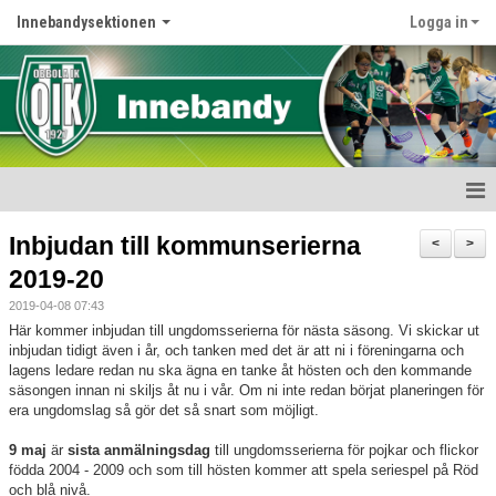
Innebandysektionen
Logga in
Hem
Inbjudan till kommunserierna
<
>
2019-20
Nyheter
2019-04-08 07:43
Kalender
Här kommer inbjudan till ungdomsserierna för nästa säsong. Vi skickar ut
inbjudan tidigt även i år, och tanken med det är att ni i föreningarna och
lagens ledare redan nu ska ägna en tanke åt hösten och den kommande
Dokument
säsongen innan ni skiljs åt nu i vår. Om ni inte redan börjat planeringen för
era ungdomslag så gör det så snart som möjligt.
Kontakt
9 maj
är
sista anmälningsdag
till ungdomsserierna för pojkar och flickor
Länkar
födda 2004 - 2009 och som till hösten kommer att spela seriespel på Röd
och blå nivå.