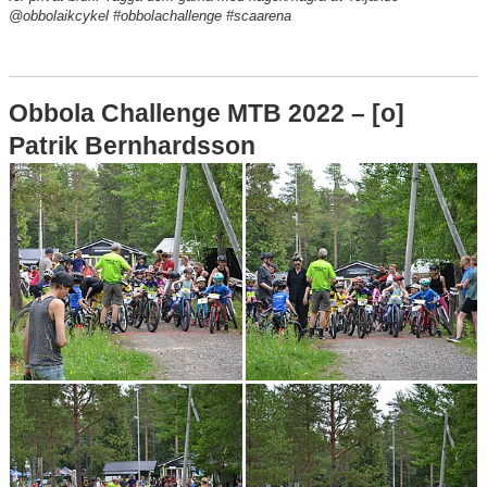
@obbolaikcykel #obbolachallenge #scaarena
Obbola Challenge MTB 2022 – [o]
Patrik Bernhardsson