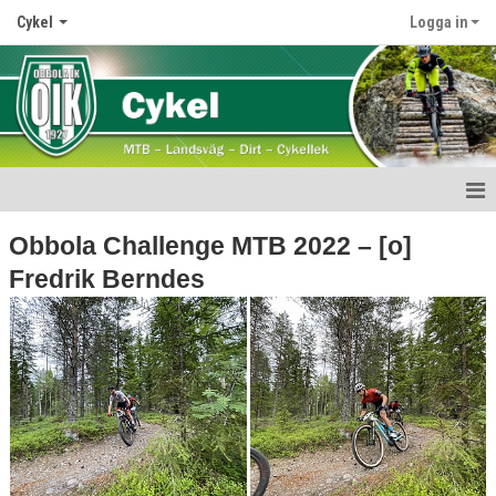
Cykel
Logga in
Start
Obbola Challenge MTB 2022 – [o]
Fredrik Berndes
Nyheter
Medlemskap
Verksamhet
Obbola Challenge
Kläder