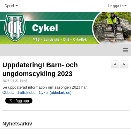
Cykel
Logga in
Start
Uppdatering! Barn- och
<
>
ungdomscykling 2023
Nyheter
2023-04-21 19:46
Medlemskap
Se uppdaterad information om säsongen 2023 här:
Obbola Idrottsklubb - Cykel (obbolaik.se)
Verksamhet
Obbola Challenge
Nyhetsarkiv
Kläder