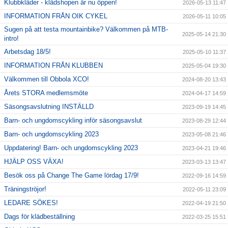
Klubbkläder - klädshopen är nu öppen!
2026-05-13 11:47
Kalender
INFORMATION FRÅN OIK CYKEL
2026-05-11 10:05
Sugen på att testa mountainbike? Välkommen på MTB-
Bildgalleri
2025-05-14 21:30
intro!
Arbetsdag 18/5!
2025-05-10 11:37
Dokument
INFORMATION FRÅN KLUBBEN
2025-05-04 19:30
Kontakt
Välkommen till Obbola XCO!
2024-08-20 13:43
Årets STORA medlemsmöte
2024-04-17 14:59
Säsongsavslutning INSTÄLLD
2023-09-19 14:45
Barn- och ungdomscykling inför säsongsavslut
2023-08-29 12:44
Barn- och ungdomscykling 2023
2023-05-08 21:46
Uppdatering! Barn- och ungdomscykling 2023
2023-04-21 19:46
HJÄLP OSS VÄXA!
2023-03-13 13:47
Besök oss på Change The Game lördag 17/9!
2022-09-16 14:59
Träningströjor!
2022-05-11 23:09
LEDARE SÖKES!
2022-04-19 21:50
Dags för klädbeställning
2022-03-25 15:51