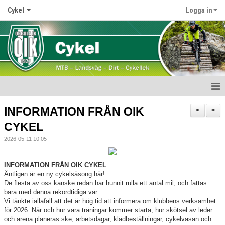
Cykel
Logga in
Start
INFORMATION FRÅN OIK
<
>
CYKEL
Nyheter
2026-05-11 10:05
Medlemskap
INFORMATION FRÅN OIK CYKEL
Verksamhet
Äntligen är en ny cykelsäsong här!
De flesta av oss kanske redan har hunnit rulla ett antal mil, och fattas
bara med denna rekordtidiga vår.
Obbola Challenge
Vi tänkte iallafall att det är hög tid att informera om klubbens verksamhet
för 2026. När och hur våra träningar kommer starta, hur skötsel av leder
Kläder
och arena planeras ske, arbetsdagar, klädbeställningar, cykelvasan och