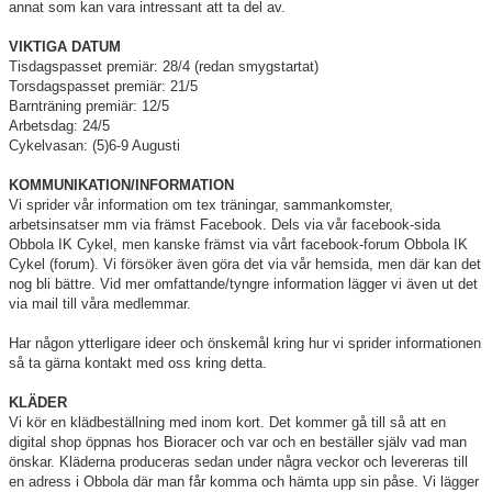
annat som kan vara intressant att ta del av.
Kalender
VIKTIGA DATUM
Tisdagspasset premiär: 28/4 (redan smygstartat)
Bildgalleri
Torsdagspasset premiär: 21/5
Barnträning premiär: 12/5
Dokument
Arbetsdag: 24/5
Cykelvasan: (5)6-9 Augusti
Kontakt
KOMMUNIKATION/INFORMATION
Vi sprider vår information om tex träningar, sammankomster,
arbetsinsatser mm via främst Facebook. Dels via vår facebook-sida
Obbola IK Cykel, men kanske främst via vårt facebook-forum Obbola IK
Cykel (forum). Vi försöker även göra det via vår hemsida, men där kan det
nog bli bättre. Vid mer omfattande/tyngre information lägger vi även ut det
via mail till våra medlemmar.
Har någon ytterligare ideer och önskemål kring hur vi sprider informationen
så ta gärna kontakt med oss kring detta.
KLÄDER
Vi kör en klädbeställning med inom kort. Det kommer gå till så att en
digital shop öppnas hos Bioracer och var och en beställer själv vad man
önskar. Kläderna produceras sedan under några veckor och levereras till
en adress i Obbola där man får komma och hämta upp sin påse. Vi lägger