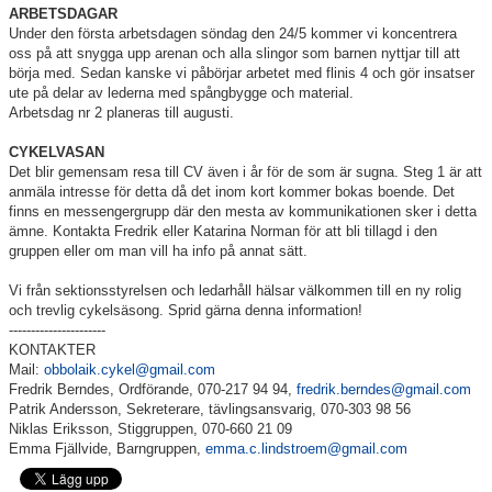
ARBETSDAGAR
Under den första arbetsdagen söndag den 24/5 kommer vi koncentrera
oss på att snygga upp arenan och alla slingor som barnen nyttjar till att
börja med. Sedan kanske vi påbörjar arbetet med flinis 4 och gör insatser
ute på delar av lederna med spångbygge och material.
Arbetsdag nr 2 planeras till augusti.
CYKELVASAN
Det blir gemensam resa till CV även i år för de som är sugna. Steg 1 är att
anmäla intresse för detta då det inom kort kommer bokas boende. Det
finns en messengergrupp där den mesta av kommunikationen sker i detta
ämne. Kontakta Fredrik eller Katarina Norman för att bli tillagd i den
gruppen eller om man vill ha info på annat sätt.
Vi från sektionsstyrelsen och ledarhåll hälsar välkommen till en ny rolig
och trevlig cykelsäsong. Sprid gärna denna information!
----------------------
KONTAKTER
Mail:
obbolaik.cykel@gmail.com
Fredrik Berndes, Ordförande, 070-217 94 94,
fredrik.berndes@gmail.com
Patrik Andersson, Sekreterare, tävlingsansvarig, 070-303 98 56
Niklas Eriksson, Stiggruppen, 070-660 21 09
Emma Fjällvide, Barngruppen,
emma.c.lindstroem@gmail.com