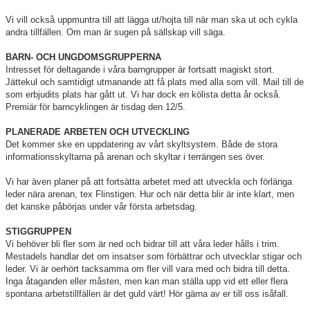
Vi vill också uppmuntra till att lägga ut/hojta till när man ska ut och cykla
andra tillfällen. Om man är sugen på sällskap vill säga.
BARN- OCH UNGDOMSGRUPPERNA
Intresset för deltagande i våra barngrupper är fortsatt magiskt stort.
Jättekul och samtidigt utmanande att få plats med alla som vill. Mail till de
som erbjudits plats har gått ut. Vi har dock en kölista detta år också.
Premiär för barncyklingen är tisdag den 12/5.
PLANERADE ARBETEN OCH UTVECKLING
Det kommer ske en uppdatering av vårt skyltsystem. Både de stora
informationsskyltarna på arenan och skyltar i terrängen ses över.
Vi har även planer på att fortsätta arbetet med att utveckla och förlänga
leder nära arenan, tex Flinstigen. Hur och när detta blir är inte klart, men
det kanske påbörjas under vår första arbetsdag.
STIGGRUPPEN
Vi behöver bli fler som är ned och bidrar till att våra leder hålls i trim.
Mestadels handlar det om insatser som förbättrar och utvecklar stigar och
leder. Vi är oerhört tacksamma om fler vill vara med och bidra till detta.
Inga åtaganden eller måsten, men kan man ställa upp vid ett eller flera
spontana arbetstillfällen är det guld värt! Hör gärna av er till oss isåfall.