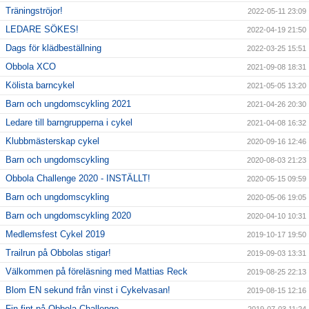
Träningströjor!
2022-05-11 23:09
LEDARE SÖKES!
2022-04-19 21:50
Dags för klädbeställning
2022-03-25 15:51
Obbola XCO
2021-09-08 18:31
Kölista barncykel
2021-05-05 13:20
Barn och ungdomscykling 2021
2021-04-26 20:30
Ledare till barngrupperna i cykel
2021-04-08 16:32
Klubbmästerskap cykel
2020-09-16 12:46
Barn och ungdomscykling
2020-08-03 21:23
Obbola Challenge 2020 - INSTÄLLT!
2020-05-15 09:59
Barn och ungdomscykling
2020-05-06 19:05
Barn och ungdomscykling 2020
2020-04-10 10:31
Medlemsfest Cykel 2019
2019-10-17 19:50
Trailrun på Obbolas stigar!
2019-09-03 13:31
Välkommen på föreläsning med Mattias Reck
2019-08-25 22:13
Blom EN sekund från vinst i Cykelvasan!
2019-08-15 12:16
Fin-fint på Obbola Challenge