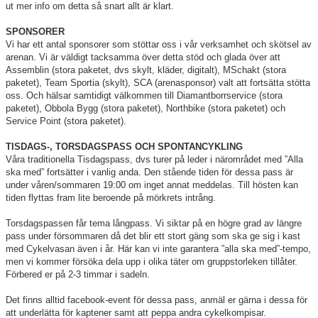
ut mer info om detta så snart allt är klart.
SPONSORER
Vi har ett antal sponsorer som stöttar oss i vår verksamhet och skötsel av
arenan. Vi är väldigt tacksamma över detta stöd och glada över att
Assemblin (stora paketet, dvs skylt, kläder, digitalt), MSchakt (stora
paketet), Team Sportia (skylt), SCA (arenasponsor) valt att fortsätta stötta
oss. Och hälsar samtidigt välkommen till Diamantborrservice (stora
paketet), Obbola Bygg (stora paketet), Northbike (stora paketet) och
Service Point (stora paketet).
TISDAGS-, TORSDAGSPASS OCH SPONTANCYKLING
Våra traditionella Tisdagspass, dvs turer på leder i närområdet med ”Alla
ska med” fortsätter i vanlig anda. Den stående tiden för dessa pass är
under våren/sommaren 19:00 om inget annat meddelas. Till hösten kan
tiden flyttas fram lite beroende på mörkrets intrång.
Torsdagspassen får tema långpass. Vi siktar på en högre grad av längre
pass under försommaren då det blir ett stort gäng som ska ge sig i kast
med Cykelvasan även i år. Här kan vi inte garantera ”alla ska med”-tempo,
men vi kommer försöka dela upp i olika täter om gruppstorleken tillåter.
Förbered er på 2-3 timmar i sadeln.
Det finns alltid facebook-event för dessa pass, anmäl er gärna i dessa för
att underlätta för kaptener samt att peppa andra cykelkompisar.