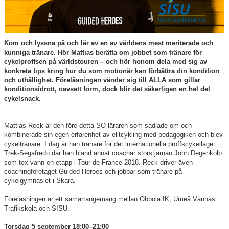
Kalender
Bildgalleri
Kom och lyssna på och lär av en av världens mest meriterade och
kunniga tränare. Hör Mattias berätta om jobbet som tränare för
Dokument
cykelproffsen på världstouren – och hör honom dela med sig av
konkreta tips kring hur du som motionär kan förbättra din kondition
Kontakt
och uthållighet. Föreläsningen vänder sig till ALLA som gillar
konditionsidrott, oavsett form, dock blir det säkerligen en hel del
cykelsnack.
Mattias Reck är den före detta SO-läraren som sadlade om och
kombinerade sin egen erfarenhet av elitcykling med pedagogiken och blev
cykeltränare. I dag är han tränare för det internationella proffscykellaget
Trek-Segafredo där han bland annat coachar storstjärnan John Degenkolb
som tex vann en etapp i Tour de France 2018. Reck driver även
coachingföretaget Guided Heroes och jobbar som tränare på
cykelgymnasiet i Skara.
Föreläsningen är ett samarrangemang mellan Obbola IK, Umeå Vännäs
Trafikskola och SISU.
Torsdag 5 september 18:00–21:00