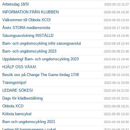
Arbetsdag 18/5!
2025-05-10 11:37
INFORMATION FRÅN KLUBBEN
2025-05-04 19:30
Välkommen till Obbola XCO!
2024-08-20 13:43
Årets STORA medlemsmöte
2024-04-17 14:59
Säsongsavslutning INSTÄLLD
2023-09-19 14:45
Barn- och ungdomscykling inför säsongsavslut
2023-08-29 12:44
Barn- och ungdomscykling 2023
2023-05-08 21:46
Uppdatering! Barn- och ungdomscykling 2023
2023-04-21 19:46
HJÄLP OSS VÄXA!
2023-03-13 13:47
Besök oss på Change The Game lördag 17/9!
2022-09-16 14:59
Träningströjor!
2022-05-11 23:09
LEDARE SÖKES!
2022-04-19 21:50
Dags för klädbeställning
2022-03-25 15:51
Obbola XCO
2021-09-08 18:31
Kölista barncykel
2021-05-05 13:20
Barn och ungdomscykling 2021
2021-04-26 20:30
Ledare till barngrupperna i cykel
2021-04-08 16:32