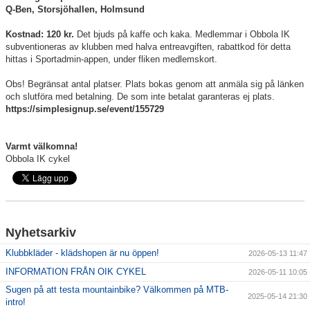
Q-Ben, Storsjöhallen, Holmsund
Kostnad: 120 kr.
Det bjuds på kaffe och kaka. Medlemmar i Obbola IK
subventioneras av klubben med halva entreavgiften, rabattkod för detta
hittas i Sportadmin-appen, under fliken medlemskort.
Obs! Begränsat antal platser. Plats bokas genom att anmäla sig på länken
och slutföra med betalning. De som inte betalat garanteras ej plats.
https://simplesignup.se/event/155729
Varmt välkomna!
Obbola IK cykel
Nyhetsarkiv
Klubbkläder - klädshopen är nu öppen!
2026-05-13 11:47
INFORMATION FRÅN OIK CYKEL
2026-05-11 10:05
Sugen på att testa mountainbike? Välkommen på MTB-
2025-05-14 21:30
intro!