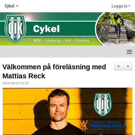
Cykel
Logga in
Start
Välkommen på föreläsning med
<
>
Mattias Reck
Nyheter
2019-08-25 22:13
Medlemskap
Verksamhet
Obbola Challenge
Kläder