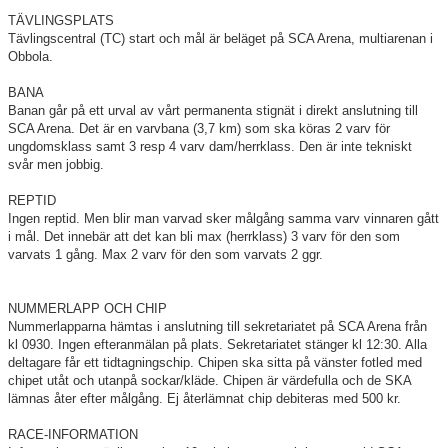
TÄVLINGSPLATS
Tävlingscentral (TC) start och mål är beläget på SCA Arena, multiarenan i
Obbola.
BANA
Banan går på ett urval av vårt permanenta stignät i direkt anslutning till
SCA Arena. Det är en varvbana (3,7 km) som ska köras 2 varv för
ungdomsklass samt 3 resp 4 varv dam/herrklass. Den är inte tekniskt
svår men jobbig.
REPTID
Ingen reptid. Men blir man varvad sker målgång samma varv vinnaren gått
i mål. Det innebär att det kan bli max (herrklass) 3 varv för den som
varvats 1 gång. Max 2 varv för den som varvats 2 ggr.
NUMMERLAPP OCH CHIP
Nummerlapparna hämtas i anslutning till sekretariatet på SCA Arena från
kl 0930. Ingen efteranmälan på plats. Sekretariatet stänger kl 12:30. Alla
deltagare får ett tidtagningschip. Chipen ska sitta på vänster fotled med
chipet utåt och utanpå sockar/kläde. Chipen är värdefulla och de SKA
lämnas åter efter målgång. Ej återlämnat chip debiteras med 500 kr.
RACE-INFORMATION