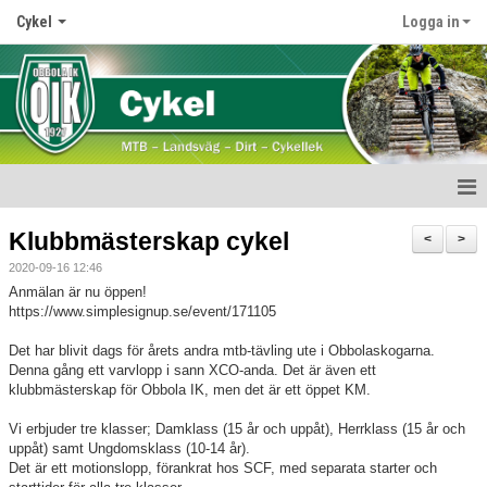
Cykel
Logga in
Start
Klubbmästerskap cykel
<
>
2020-09-16 12:46
Nyheter
Anmälan är nu öppen!
https://www.simplesignup.se/event/171105
Medlemskap
Det har blivit dags för årets andra mtb-tävling ute i Obbolaskogarna.
Verksamhet
Denna gång ett varvlopp i sann XCO-anda. Det är även ett
klubbmästerskap för Obbola IK, men det är ett öppet KM.
Obbola Challenge
Vi erbjuder tre klasser; Damklass (15 år och uppåt), Herrklass (15 år och
uppåt) samt Ungdomsklass (10-14 år).
Kläder
Det är ett motionslopp, förankrat hos SCF, med separata starter och