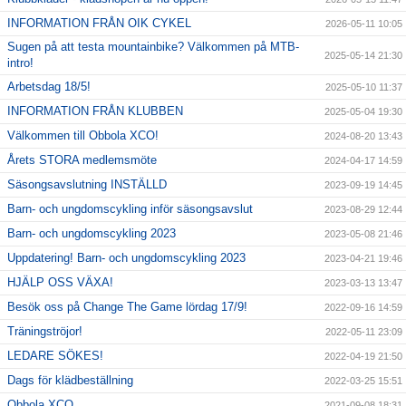
INFORMATION FRÅN OIK CYKEL
2026-05-11 10:05
Sugen på att testa mountainbike? Välkommen på MTB-
2025-05-14 21:30
intro!
Arbetsdag 18/5!
2025-05-10 11:37
INFORMATION FRÅN KLUBBEN
2025-05-04 19:30
Välkommen till Obbola XCO!
2024-08-20 13:43
Årets STORA medlemsmöte
2024-04-17 14:59
Säsongsavslutning INSTÄLLD
2023-09-19 14:45
Barn- och ungdomscykling inför säsongsavslut
2023-08-29 12:44
Barn- och ungdomscykling 2023
2023-05-08 21:46
Uppdatering! Barn- och ungdomscykling 2023
2023-04-21 19:46
HJÄLP OSS VÄXA!
2023-03-13 13:47
Besök oss på Change The Game lördag 17/9!
2022-09-16 14:59
Träningströjor!
2022-05-11 23:09
LEDARE SÖKES!
2022-04-19 21:50
Dags för klädbeställning
2022-03-25 15:51
Obbola XCO
2021-09-08 18:31