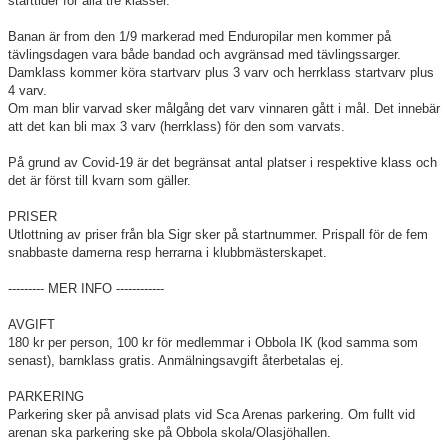
starttider för alla tre klasser.
Kalender
Banan är from den 1/9 markerad med Enduropilar men kommer på
tävlingsdagen vara både bandad och avgränsad med tävlingssarger.
Bildgalleri
Damklass kommer köra startvarv plus 3 varv och herrklass startvarv plus
4 varv.
Om man blir varvad sker målgång det varv vinnaren gått i mål. Det innebär
Dokument
att det kan bli max 3 varv (herrklass) för den som varvats.
Kontakt
På grund av Covid-19 är det begränsat antal platser i respektive klass och
det är först till kvarn som gäller.
PRISER
Utlottning av priser från bla Sigr sker på startnummer. Prispall för de fem
snabbaste damerna resp herrarna i klubbmästerskapet.
--------- MER INFO ------------
AVGIFT
180 kr per person, 100 kr för medlemmar i Obbola IK (kod samma som
senast), barnklass gratis. Anmälningsavgift återbetalas ej.
PARKERING
Parkering sker på anvisad plats vid Sca Arenas parkering. Om fullt vid
arenan ska parkering ske på Obbola skola/Olasjöhallen.