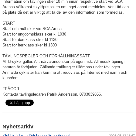
Information om tävlingen sker 10 min innan respektive start vid SCA
Arenas välkomst skylt/prispallen om inget annat meddelas. Var i tid och
på plats då det är viktigt att ta del av den information som förmedlas.
START
Start och mål sker vid SCA Arena.
Start för ungdomsklass sker kl 1030
Start för damklass sker kl 1130
Start för herrklass sker kl 1300
TÄVLINGSREGLER OCH FÖRHÅLLNINGSSÄTT
MTB-cykel gäller. Allt närvarande sker på egen risk. All nedskräpning i
naturen är förbjuden. Gällande trafikregler tillämpas under tävlingen.
Anmälda cyklister kan komma att redovisas på Internet med namn och
klubb/ort.
FRÅGOR
Kontakta tävlingsledaren Patrik Andersson, 0703039856.
Nyhetsarkiv
Klubbkläder - klädshopen är nu öppen!
2026-05-13 11:47