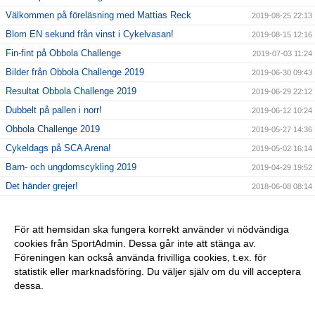
Välkommen på föreläsning med Mattias Reck
2019-08-25 22:13
Blom EN sekund från vinst i Cykelvasan!
2019-08-15 12:16
Fin-fint på Obbola Challenge
2019-07-03 11:24
Bilder från Obbola Challenge 2019
2019-06-30 09:43
Resultat Obbola Challenge 2019
2019-06-29 22:12
Dubbelt på pallen i norr!
2019-06-12 10:24
Obbola Challenge 2019
2019-05-27 14:36
Cykeldags på SCA Arena!
2019-05-02 16:14
Barn- och ungdomscykling 2019
2019-04-29 19:52
Det händer grejer!
2018-06-08 08:14
Barn och ungdomscykling 2018
2018-04-21 10:25
Racepremiär, Andalucia Bike Race!
2018-02-27 10:07
För att hemsidan ska fungera korrekt använder vi nödvändiga
cookies från SportAdmin. Dessa går inte att stänga av.
Medlemsfest
2017-09-26 12:31
Föreningen kan också använda frivilliga cookies, t.ex. för
Barn och ungdomcykling 2017
2017-05-10 20:37
statistik eller marknadsföring. Du väljer själv om du vill acceptera
dessa.
Anpassa dina val