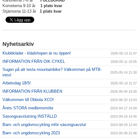
Kanonerna 7-8 år
FULLBOKAD
Kometerna 9-10 år
1 plats kvar
Kalender
Stjärnorna 11-13 år
1 plats kvar
Bildgalleri
Dokument
Nyhetsarkiv
Kontakt
Klubbkläder - klädshopen är nu öppen!
2026-05-13 11:47
INFORMATION FRÅN OIK CYKEL
2026-05-11 10:05
Sugen på att testa mountainbike? Välkommen på MTB-
2025-05-14 21:30
intro!
Arbetsdag 18/5!
2025-05-10 11:37
INFORMATION FRÅN KLUBBEN
2025-05-04 19:30
Välkommen till Obbola XCO!
2024-08-20 13:43
Årets STORA medlemsmöte
2024-04-17 14:59
Säsongsavslutning INSTÄLLD
2023-09-19 14:45
Barn- och ungdomscykling inför säsongsavslut
2023-08-29 12:44
Barn- och ungdomscykling 2023
2023-05-08 21:46