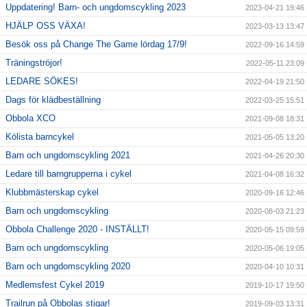
Uppdatering! Barn- och ungdomscykling 2023
2023-04-21 19:46
HJÄLP OSS VÄXA!
2023-03-13 13:47
Besök oss på Change The Game lördag 17/9!
2022-09-16 14:59
Träningströjor!
2022-05-11 23:09
LEDARE SÖKES!
2022-04-19 21:50
Dags för klädbeställning
2022-03-25 15:51
Obbola XCO
2021-09-08 18:31
Kölista barncykel
2021-05-05 13:20
Barn och ungdomscykling 2021
2021-04-26 20:30
Ledare till barngrupperna i cykel
2021-04-08 16:32
Klubbmästerskap cykel
2020-09-16 12:46
Barn och ungdomscykling
2020-08-03 21:23
Obbola Challenge 2020 - INSTÄLLT!
2020-05-15 09:59
Barn och ungdomscykling
2020-05-06 19:05
Barn och ungdomscykling 2020
2020-04-10 10:31
Medlemsfest Cykel 2019
2019-10-17 19:50
Trailrun på Obbolas stigar!
2019-09-03 13:31