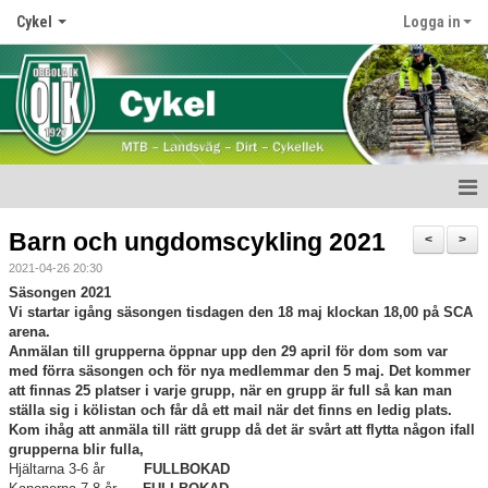
Cykel
Logga in
Start
Barn och ungdomscykling 2021
<
>
2021-04-26 20:30
Nyheter
Säsongen 2021
Vi startar igång säsongen tisdagen den 18 maj klockan 18,00 på SCA
Medlemskap
arena.
Anmälan till grupperna öppnar upp den 29 april för dom som var
Verksamhet
med förra säsongen och för nya medlemmar den 5 maj. Det kommer
att finnas 25 platser i varje grupp, när en grupp är full så kan man
ställa sig i kölistan och får då ett mail när det finns en ledig plats.
Obbola Challenge
Kom ihåg att anmäla till rätt grupp då det är svårt att flytta någon ifall
grupperna blir fulla,
Kläder
Hjältarna 3-6 år
FULLBOKAD